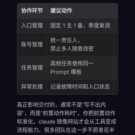
协作环节
建议动作
目的
入口管理
固定 1 主 1 备，季度复测
避免临
统一责任人，
账号管理
降低验
禁止多人随意改密
高频任务使用同一
任务管理
降低输
Prompt 模板
异常处理
记录故障时间和入口状态
便于复
真正影响交付的，通常不是“写不出内
容”，而是“前置动作耗时”。你把前置动作
标准化，claude 镜像网站才会从工具变成
流程能力。很多团队在这一步不愿意花半