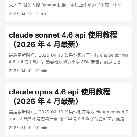
文入口 很多人搜 Banana 镜像，本质上不是为了研究一个网络
梗，而是想找到一个国内能稳定打开、能直接上传图片、能低
2026-04-22
·
9 min
门槛体验图像编辑能力的入口。尤其是当你已经知道 Nano
Banana 擅长人物一致性、多图参考、局部重绘、老照片修复、
商品换背景这些场景时，真正的问题就变成了三件事：在哪里
claude sonnet 4.6 api 使用教程
用、怎么用、用第三方入口时要注意什么。 ...
（2026 年 4 月最新）
最后更新时间：2026-04-10 如果你现在正在找 claude sonnet
4.6 api 使用教程，最容易踩的坑不是 SDK 安装，而是把旧版
本写法、旧 beta 头和旧模型名一起搬进新项目。到了 2026 年
2026-04-10
·
12 min
4 月，Anthropic 官方文档对 Claude 4.6 这代 API 的口径已经
很清楚：Claude Sonnet 4.6 的模型 ID 是 claude-sonnet-4-
6，推荐走 Messages API，推理模式优先使用 thinking: {type:
claude opus 4.6 api 使用教程
"adaptive"}，结构化输出要用 output_config.format，而不是
（2026 年 4 月最新）
继续抱着旧的 output_format 不放。12 ...
最后更新时间：2026-04-10 如果你现在搜索 claude opus 4.6
api，大概率不是想看一篇“怎么申请 API Key”的基础文，而是
想确认一件更实际的事：这代 Opus 到底适不适合接进高复杂
2026-04-10
·
10 min
工作流，什么时候该用它，什么时候不该硬上。到了 2026 年