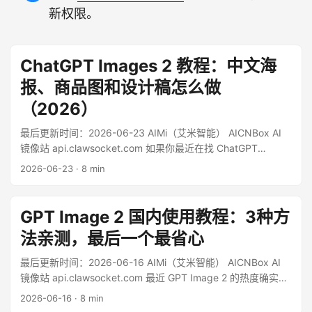
新权限。
ChatGPT Images 2 教程：中文海
报、商品图和设计稿怎么做
（2026）
最后更新时间：2026-06-23 AIMi（艾米智能） AICNBox AI
镜像站 api.clawsocket.com 如果你最近在找 ChatGPT
Images 2 教程，大概率不是想看一篇只会夸“效果炸裂”的宣传
2026-06-23
·
8 min
稿，而是想尽快弄明白三件事：第一，这一代图像生成到底比
以前强在哪里；第二，中文海报、商品图、设计稿到底能不能
真的拿来用；第三，国内用户今天最省事的上手路径是什么。
GPT Image 2 国内使用教程：3种方
把这三件事讲清楚，比单纯罗列一堆案例图更有价值。 ...
法亲测，最后一个最省心
最后更新时间：2026-06-16 AIMi（艾米智能） AICNBox AI
镜像站 api.clawsocket.com 最近 GPT Image 2 的热度确实起
来了。做中文海报、电商详情页、UI 草图、角色设定、带排版
2026-06-16
·
8 min
的封面图，已经不再只是“能生成”，而是开始接近“能交付”。但