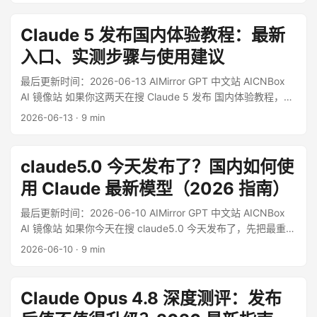
中国大陆用户真正卡住的点，往往不是模型本身，而是入口、
账号、网络、付费和 API 接入门槛。很多人第一反应都是：我
Claude 5 发布国内体验教程：最新
知道它强，可我今天到底怎么用？ ...
入口、实测步骤与使用建议
最后更新时间：2026-06-13 AIMirror GPT 中文站 AICNBox
AI 镜像站 如果你这两天在搜 Claude 5 发布 国内体验教程，先
把最关键的一句话说清楚：按 Anthropic 在 2026 年 6 月 9 日
2026-06-13
·
9 min
的官方公告，这一代最新公开可广泛使用的 Claude，不是一个
正式命名为“Claude 5.0”的页面按钮，而是 Claude Fable 5。
同一批次里还提到了 Claude Mythos 5，但它目前属于 limited
claude5.0 今天发布了？国内如何使
availability，并不是普通用户今天就能直接稳定用上的版本。
用 Claude 最新模型（2026 指南）
[^1] ...
最后更新时间：2026-06-10 AIMirror GPT 中文站 AICNBox
AI 镜像站 如果你今天在搜 claude5.0 今天发布了，先把最重要
的一件事说清楚：按 Anthropic 2026 年 6 月 9 日的官方公
2026-06-10
·
9 min
告，今天真正发布的不是名为“Claude 5.0”的公开型号，而是
Claude Fable 5 和 Claude Mythos 5。 其中 Claude Fable 5
面向广泛可用场景，Claude Mythos 5 则仍处于受限计划内。
Claude Opus 4.8 深度测评：发布
也就是说，中文互联网里很多人说的“Claude 5.0”，更接近一种