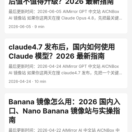
后值不值得升级？2026 最新指南
便于传播的叫法，而不是 Anthropic 这次公开发布时使用的正
式命名。[^1] ...
最后更新时间：2026-06-05 AIMirror GPT 中文站 AICNBox
AI 镜像站 如果你这两天在搜 Claude Opus 4.8，先把最关键的
结论说清楚：Anthropic 已在 2026 年 5 月 28 日 正式发布
2026-06-05
·
9 min
Claude Opus 4.8，这不是传闻，也不是小范围灰度。官方把
它定义为对 Opus 4.7 的一次继续升级，重点不是“换了个版本
号”，而是让模型在编码、Agent 长任务、专业知识工作和协作
claude4.7 发布后，国内如何使用
稳定性上都更像一个能持续工作的搭档。1 ...
Claude 模型？2026 最新指南
最后更新时间：2026-04-24 AIMirror GPT 中文站 AICNBox
AI 镜像站 如果你这两天在搜 claude4.7 发布，先把一个关键信
息说清楚：截至 2026 年 4 月 24 日，Anthropic 在 2026 年 4
2026-04-24
·
10 min
月 16 日正式发布的是 Claude Opus 4.7，而不是 Sonnet
4.7。官方新闻稿把这次更新定位得很明确，它是新一代旗舰
Opus，主打高级软件工程、长时任务稳定性、更强视觉理解和
Banana 镜像怎么用：2026 国内入
更成熟的专业输出能力。1 ...
口、Nano Banana 镜像站与实操指
南
最后更新时间：2026-04-22 AIMirror AI 中文站 AICNBox 中