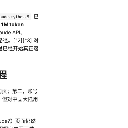
。
已
aude-mythos-5
持
1M token
ude API、
路径。[^2][^3] 对
而是已经开始真正落
程
方网页；第二，账号
。但对中国大陆用
laude?》页面仍然