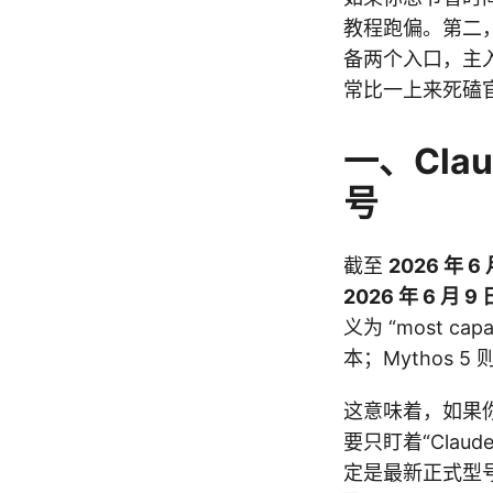
教程跑偏。第二
备两个入口，主
常比一上来死磕
一、Cla
号
截至
2026 年 6 
2026 年 6 月 9 
义为 “most ca
本；Mythos 
这意味着，如果你
要只盯着“Clau
定是最新正式型