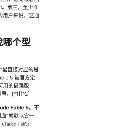
I。第三，至少准
内用户来说，这通
找哪个型
 发布”最直接对应的是
ble 5 被官方定
泛用户可用的最强版
[^1][^2]
ude Fable 5
。不
 满血”就默认它一
Claude Fable