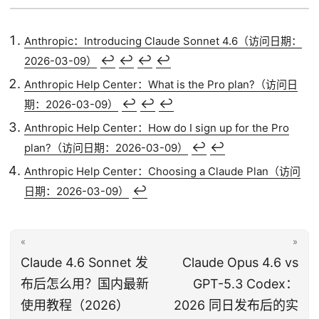
Anthropic：Introducing Claude Sonnet 4.6（访问日期：
↩︎
↩︎
↩︎
↩︎
2026-03-09）
Anthropic Help Center：What is the Pro plan?（访问日
↩︎
↩︎
↩︎
期：2026-03-09）
Anthropic Help Center：How do I sign up for the Pro
↩︎
↩︎
plan?（访问日期：2026-03-09）
Anthropic Help Center：Choosing a Claude Plan（访问
↩︎
日期：2026-03-09）
«
»
Claude 4.6 Sonnet 发
Claude Opus 4.6 vs
布后怎么用？国内最新
GPT-5.3 Codex：
使用教程（2026）
2026 同日发布后的实