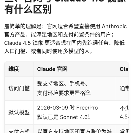
有什么区别
最简单的理解是：官网适合希望直接使用 Anthropic
官方产品、能满足地区和支付前置条件的用户；
Claude 4.5 镜像 更适合想在国内先跑通任务、降低
入口门槛、或者同时使用多模型的人。
维度
Claude 官网
Clau
受支持地区、手机号、
访问门槛
通常
2
3
支付环境要求更严格
2026-03-09 时 Free/Pro
不少站
默认模型
1
4.5
默认已是 Sonnet 4.6
支付方式
以官方支持地区和官方账单为准
常见