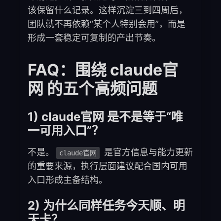
该保留什么记录。这样沉淀三到四周后，
团队就不再依赖“某个人特别会用”，而是
形成一套稳定可复制的产出节奏。
FAQ：围绕 claude官
网 的五个高频问题
1) claude官网 是不是等于“唯
一可用入口”？
不是。
是官方信息与能力更新
claude官网
的重要来源，执行层面建议配合国内可用
入口形成主备结构。
2) 为什么同样任务今天顺、明
天卡？