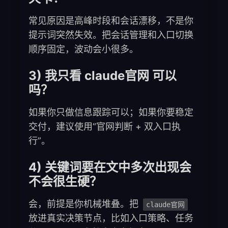
常见原因是高峰时段和会话漂移，不是你
提示词突然失效。把会话管理和入口切换
顺序固定，波动会小很多。
3) 我只看 claude官网 可以
吗？
如果你只做信息跟踪可以；如果你要稳定
交付，建议使用“官网判断 + 双入口执
行”。
4) 关键词要在文中多次出现会
不会很生硬？
会，前提是你机械堆叠。把
claude官网
放进真实决策节点，比如入口策略、任务