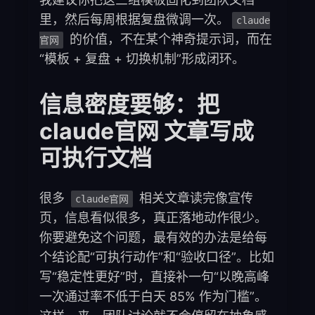
里，然后每周根据复盘微调一次。
claude
的价值，不在某个神奇提示词，而在
官网
“模板 + 复盘 + 切换机制”形成闭环。
信息密度要够：把
claude官网 文章写成
可执行文档
很多
相关文章读完像宣传
claude官网
页，信息看似很多，真正落地动作很少。
你要避免这个问题，最有效的办法是给每
个结论配“可执行动作”和“验收口径”。比如
写“稳定性更好”时，直接补一句“以晚高峰
一次通过率不低于白天 85% 作为门槛”。