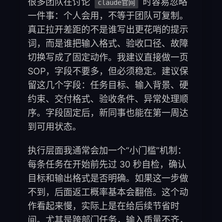
很多团队在讨论
时容易忽略
claude官网
一件事：个人会用，不等于团队可复制。
真正拉开差距的不是谁写出更花哨的提示
词，而是谁把输入格式、验收口径、故障
切换写成了固定动作。我建议直接做一页
SOP，字段不要多，但必须稳定。建议保
留这几个字段：任务目标、输入背景、硬
约束、交付格式、验收条件、异常处理顺
序。字段固定后，新同事也能在第一周达
到可用状态。
执行层面我通常会加一个“小门槛”机制：
每条任务在开始前先过 30 秒自检，确认
目标和输出格式是否明确。如果这一步做
不到，后面返工概率基本会翻倍。这个动
作看起来慢，实际上是在给后续节省时
间。尤其是跨部门任务，输入质量不齐，