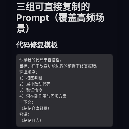
三组可直接复制的
Prompt（覆盖高频场
景）
代码修复模板