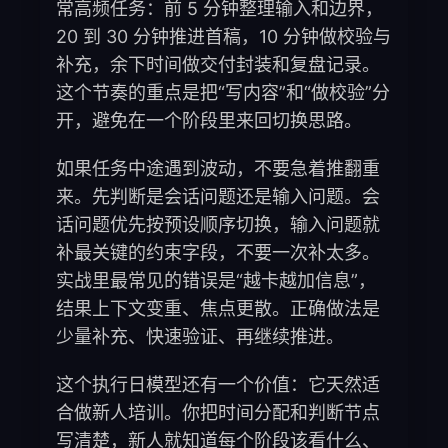
常高频任务：前 5 分钟整理输入和边界，
20 到 30 分钟推进首稿，10 分钟做校验与
补充，余下时间做交付封装和复盘记录。
这个节奏的重点是把“写内容”和“做校验”分
开，避免在一个阶段里来回切换思路。
如果任务中途遇到波动，不要急着推翻重
来。先判断是会话问题还是输入问题。会
话问题优先按预设顺序切换，输入问题就
补最关键的约束字段，不要一次补太多。
实战里最常见的错误是“越卡越加信息”，
结果上下文变重、焦点更散。正确做法是
少量补充、快速验证、再继续推进。
这个执行日模型还有一个价值：它天然适
合做新人培训。你把时间分配和判断节点
写清楚，新人就知道每个阶段该看什么、