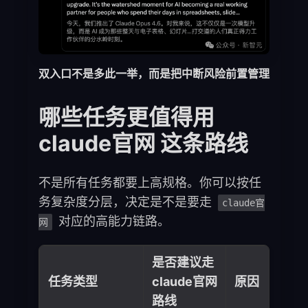
双入口不是多此一举，而是把中断风险前置管理
哪些任务更值得用
claude官网 这条路线
不是所有任务都要上高规格。你可以按任
务复杂度分层，决定是不是要走
claude官
对应的高能力链路。
网
是否建议走
任务类型
claude官网
原因
路线