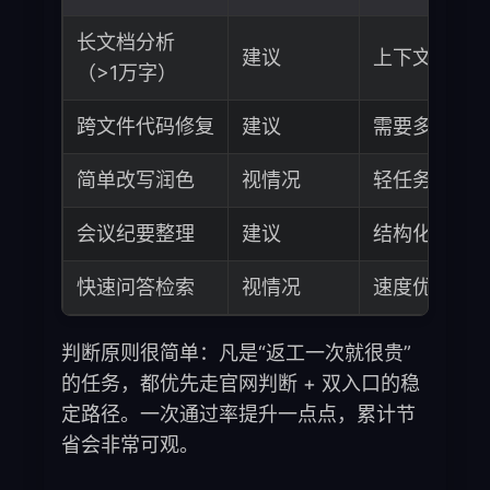
长文档分析
建议
上下文连续
（>1万字）
跨文件代码修复
建议
需要多轮约
简单改写润色
视情况
轻任务可走
会议纪要整理
建议
结构化输出
快速问答检索
视情况
速度优先时
判断原则很简单：凡是“返工一次就很贵”
的任务，都优先走官网判断 + 双入口的稳
定路径。一次通过率提升一点点，累计节
省会非常可观。