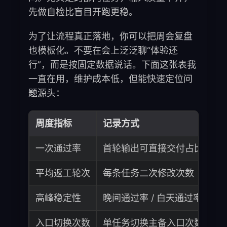
先做自检比盲目开跑更稳。
为了让流程真正落地，你可以把周会复盘
也模板化。不要在会上泛泛聊“体验还
行”，而是按固定数据说话。下面这张表我
一直在用，维护成本低，但能快速定位问
题源头：
周度指标
记录方式
建
一次通过率
首轮输出可直接交付占比
>=
平均返工轮次
每条任务二次修改次数
<=
高峰稳定性
晚间通过率 / 白天通过率
>=
入口切换次数
单任务切换主备入口次数
趋